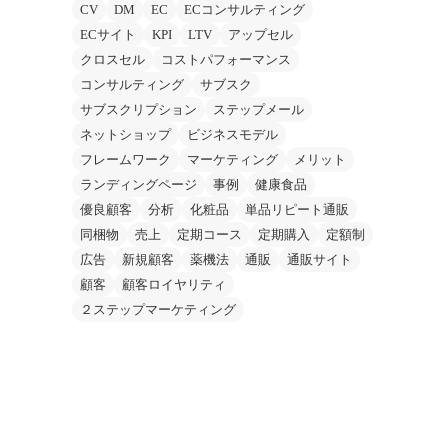
CV
DM
EC
ECコンサルティング
ECサイト
KPI
LTV
アップセル
クロスセル
コストパフォーマンス
コンサルティング
サブスク
サブスクリプション
ステップメール
ネットショップ
ビジネスモデル
フレームワーク
マーケティング
メリット
ランディングページ
事例
健康食品
優良顧客
分析
化粧品
単品リピート通販
同梱物
売上
定期コース
定期購入
定額制
広告
新規顧客
薬機法
通販
通販サイト
顧客
顧客ロイヤリティ
２ステップマーケティング