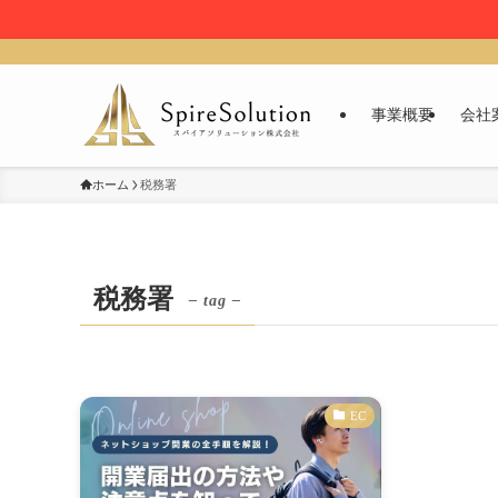
事業概要
会社
ホーム
税務署
税務署
– tag –
EC