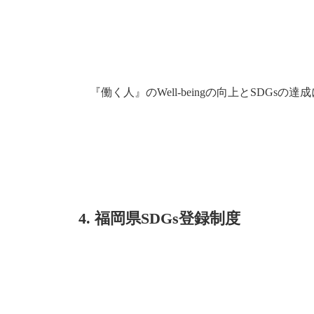
『働く人』のWell-beingの向上とSDG
4. 福岡県SDGs登録制度