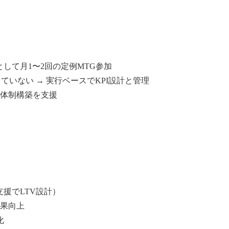
として月1〜2回の定例MTG参加
ていない → 実行ベースでKPI設計と管理
＋体制構築を支援
O支援でLTV設計）
効果向上
化