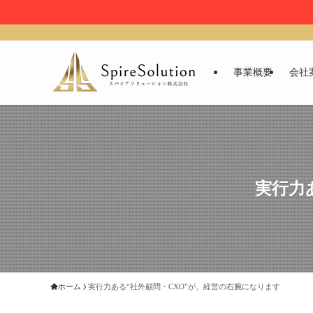
事業概要
会社
実行力
ホーム
実行力ある“社外顧問・CXO”が、経営の右腕になります