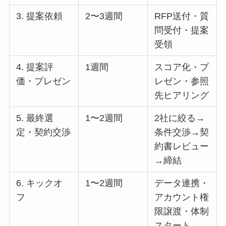
3. 提案依頼
2〜3週間
RFP送付・質
問受付・提案
受領
4. 提案評
1週間
スコア化・プ
価・プレゼン
レゼン・参照
先ヒアリング
5. 最終選
1〜2週間
2社に絞る→
定・契約交渉
条件交渉→契
約書レビュー
→締結
6. キックオ
1〜2週間
データ連携・
フ
アカウント権
限譲渡・体制
スタート