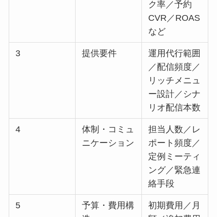
ク率／予約
CVR／ROAS
など
3
提供要件
運用代行範囲
／配信頻度／
リッチメニュ
ー設計／シナ
リオ配信本数
4
体制・コミュ
担当人数／レ
ニケーション
ポート頻度／
定例ミーティ
ング／緊急連
絡手段
5
予算・費用構
初期費用／月