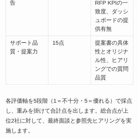
告
RFP KPIの一
致度、ダッシ
ュボードの提
供有無
サポート品
15点
提案書の具体
質・提案力
性とオリジナ
ル性、ヒアリ
ングでの質問
品質
各評価軸を5段階（1＝不十分・5＝優れる）で採点
し、重みを掛けて合計点を出します。総合点が上
位2社に対して、最終面談と参照先ヒアリングを実
施します。