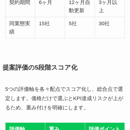
契約期間
6ヶ月
12ヶ月自
3ヶ月以
動更新
上
同業態実
15社
5社
30社
績
提案評価の5段階スコア化
5つの評価軸を各々配点でスコア化し、総合点で選
定します。価格だけで選ぶとKPI達成リスクが上が
るため、重み付けを明確にします。
評価軸
重み
評価ポイント