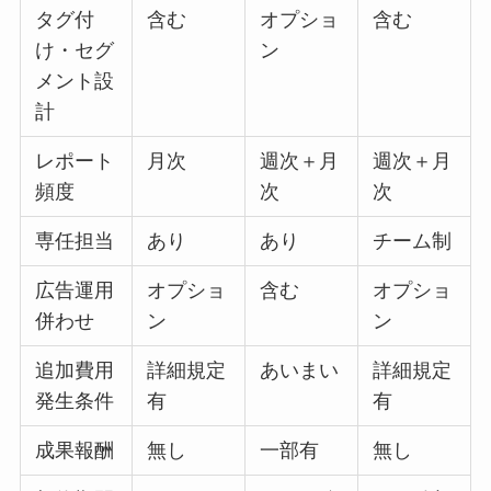
タグ付
含む
オプショ
含む
け・セグ
ン
メント設
計
レポート
月次
週次＋月
週次＋月
頻度
次
次
専任担当
あり
あり
チーム制
広告運用
オプショ
含む
オプショ
併わせ
ン
ン
追加費用
詳細規定
あいまい
詳細規定
発生条件
有
有
成果報酬
無し
一部有
無し