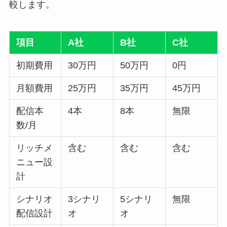
較します。
項目
A社
B社
C社
初期費用
30万円
50万円
0円
月額費用
25万円
35万円
45万円
配信本
4本
8本
無限
数/月
リッチメ
含む
含む
含む
ニュー設
計
シナリオ
3シナリ
5シナリ
無限
配信設計
オ
オ