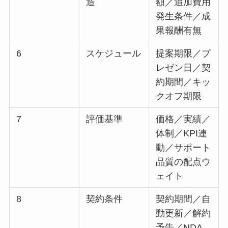
造
額／追加費用
発生条件／成
果報酬有無
6
スケジュール
提案期限／プ
レゼン日／契
約期間／キッ
クオフ期限
7
評価基準
価格／実績／
体制／KPI連
動／サポート
品質の配点ウ
ェイト
8
契約条件
契約期間／自
動更新／解約
予告／NDA