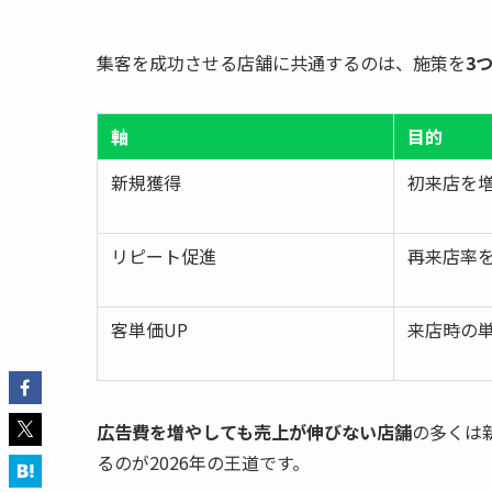
集客を成功させる店舗に共通するのは、施策を
3
軸
目的
新規獲得
初来店を
リピート促進
再来店率
客単価UP
来店時の
広告費を増やしても売上が伸びない店舗
の多くは
るのが2026年の王道です。