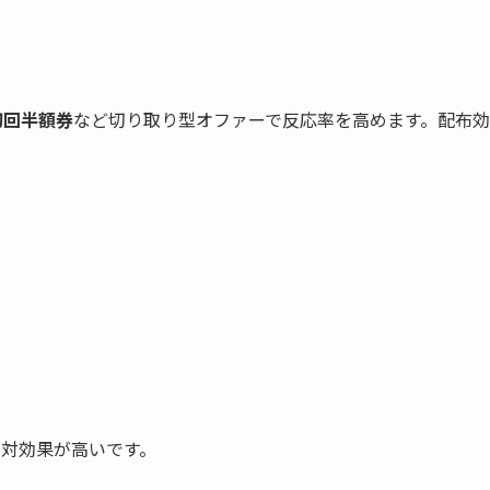
初回半額券
など切り取り型オファーで反応率を高めます。配布効
用対効果が高いです。