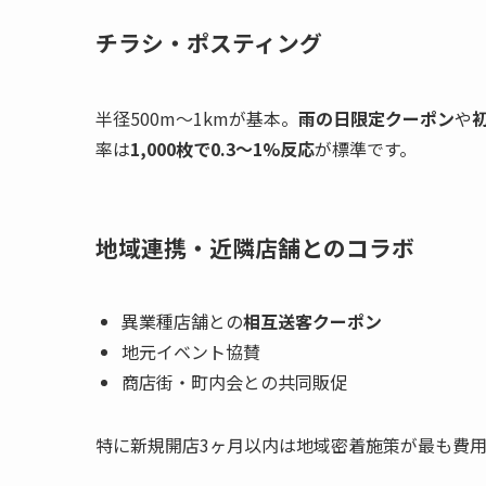
チラシ・ポスティング
半径500m〜1kmが基本。
雨の日限定クーポン
や
率は
1,000枚で0.3〜1%反応
が標準です。
地域連携・近隣店舗とのコラボ
異業種店舗との
相互送客クーポン
地元イベント協賛
商店街・町内会との共同販促
特に新規開店3ヶ月以内は地域密着施策が最も費