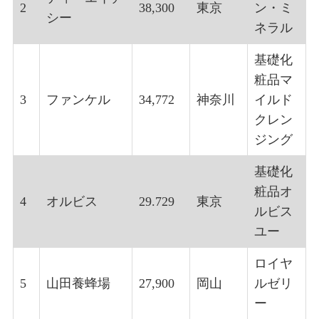
2
38,300
東京
ン・ミ
シー
ネラル
基礎化
粧品マ
3
ファンケル
34,772
神奈川
イルド
クレン
ジング
基礎化
粧品オ
4
オルビス
29.729
東京
ルビス
ユー
ロイヤ
5
山田養蜂場
27,900
岡山
ルゼリ
ー