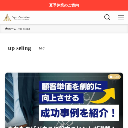
夏季休業のご案内
ホーム
up seling
up seling
– tag –
...etc