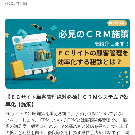
2021年5月6日
CRM施策
【ＥＣサイト顧客管理絶対必須】ＣＲＭシステムで効
率化【施策】
ECサイトのCRM施策を考える前に、まずはCRMについておさら
いをしましょう。 CRMについて CRMとは顧客関係管理です。顧
客の満足度、顧客ロイヤルティの高め良い関係を保ち、売り上げ
の拡大と利益を向上、優良顧客を目指す経営手法がCRMです。 現