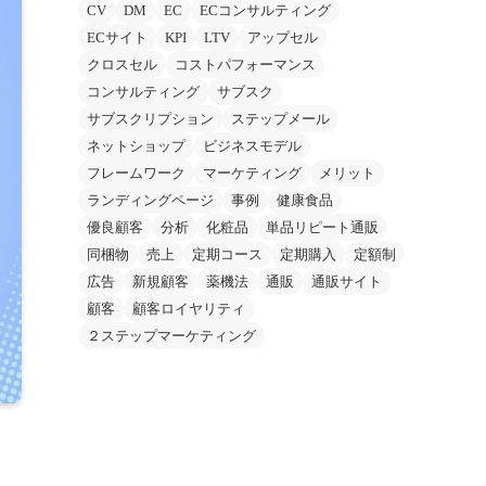
CV
DM
EC
ECコンサルティング
ECサイト
KPI
LTV
アップセル
クロスセル
コストパフォーマンス
コンサルティング
サブスク
サブスクリプション
ステップメール
ネットショップ
ビジネスモデル
フレームワーク
マーケティング
メリット
ランディングページ
事例
健康食品
優良顧客
分析
化粧品
単品リピート通販
同梱物
売上
定期コース
定期購入
定額制
広告
新規顧客
薬機法
通販
通販サイト
顧客
顧客ロイヤリティ
２ステップマーケティング