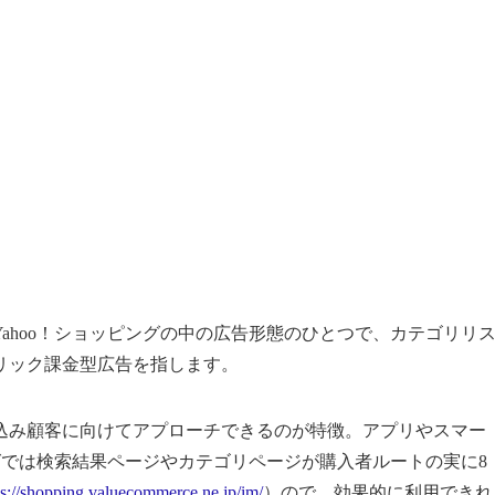
ahoo！ショッピングの中の広告形態のひとつで、カテゴリリ
リック課金型広告を指します。
込み顧客に向けてアプローチできるのが特徴。アプリやスマー
ングでは検索結果ページやカテゴリページが購入者ルートの実に8
ps://shopping.valuecommerce.ne.jp/im/
）ので、効果的に利用できれ