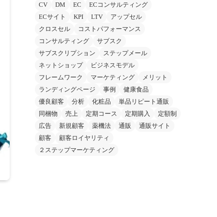
CV
DM
EC
ECコンサルティング
ECサイト
KPI
LTV
アップセル
クロスセル
コストパフォーマンス
コンサルティング
サブスク
サブスクリプション
ステップメール
ネットショップ
ビジネスモデル
フレームワーク
マーケティング
メリット
ランディングページ
事例
健康食品
優良顧客
分析
化粧品
単品リピート通販
同梱物
売上
定期コース
定期購入
定額制
広告
新規顧客
薬機法
通販
通販サイト
顧客
顧客ロイヤリティ
２ステップマーケティング