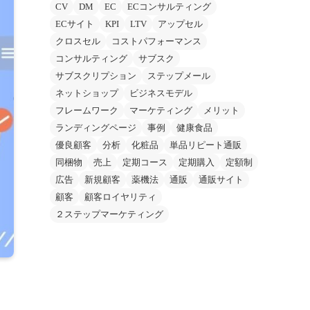
CV
DM
EC
ECコンサルティング
ECサイト
KPI
LTV
アップセル
クロスセル
コストパフォーマンス
コンサルティング
サブスク
サブスクリプション
ステップメール
ネットショップ
ビジネスモデル
フレームワーク
マーケティング
メリット
ランディングページ
事例
健康食品
優良顧客
分析
化粧品
単品リピート通販
同梱物
売上
定期コース
定期購入
定額制
広告
新規顧客
薬機法
通販
通販サイト
顧客
顧客ロイヤリティ
２ステップマーケティング