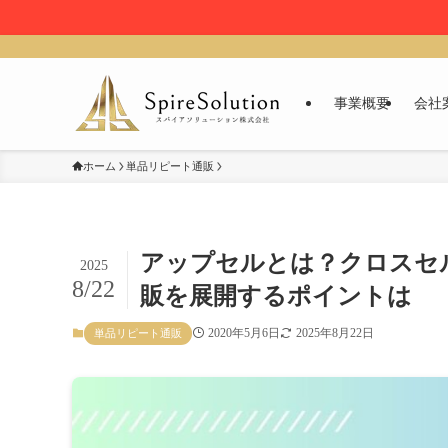
事業概要
会社
ホーム
単品リピート通販
アップセルとは？クロスセ
2025
8/22
販を展開するポイントは
2020年5月6日
2025年8月22日
単品リピート通販