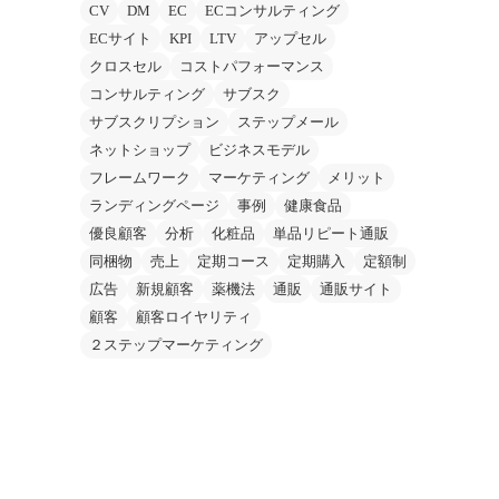
CV
DM
EC
ECコンサルティング
ECサイト
KPI
LTV
アップセル
クロスセル
コストパフォーマンス
コンサルティング
サブスク
サブスクリプション
ステップメール
ネットショップ
ビジネスモデル
フレームワーク
マーケティング
メリット
ランディングページ
事例
健康食品
優良顧客
分析
化粧品
単品リピート通販
同梱物
売上
定期コース
定期購入
定額制
広告
新規顧客
薬機法
通販
通販サイト
顧客
顧客ロイヤリティ
２ステップマーケティング