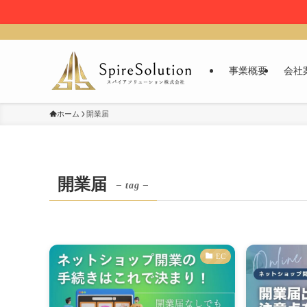
事業概要
会社
ホーム
開業届
開業届
– tag –
EC